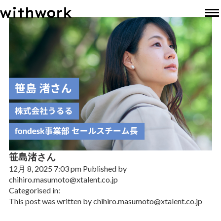
笹島渚さん
12月 8, 2025 7:03 pm
Published by
chihiro.masumoto@xtalent.co.jp
Categorised in:
This post was written by chihiro.masumoto@xtalent.co.jp